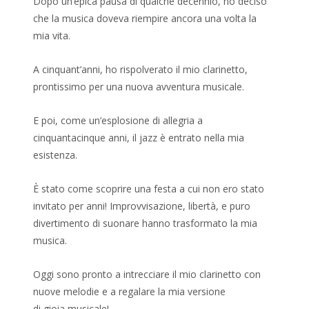
Dopo un’epica pausa di qualche decennio, ho deciso
che la musica doveva riempire ancora una volta la
mia vita.
A cinquant’anni, ho rispolverato il mio clarinetto,
prontissimo per una nuova avventura musicale.
E poi, come un’esplosione di allegria a
cinquantacinque anni, il jazz è entrato nella mia
esistenza.
È stato come scoprire una festa a cui non ero stato
invitato per anni! Improvvisazione, libertà, e puro
divertimento di suonare hanno trasformato la mia
musica.
Oggi sono pronto a intrecciare il mio clarinetto con
nuove melodie e a regalare la mia versione
di gioia musicale!